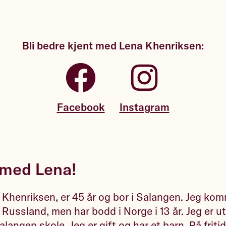
Bli bedre kjent med Lena Khenriksen:
Facebook
Instagram
t med Lena!
 Khenriksen, er 45 år og bor i Salangen. Jeg ko
a Russland, men har bodd i Norge i 13 år. Jeg er 
langen skole. Jeg er gift og har et barn. På fritid