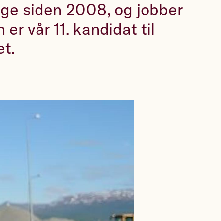
rge siden 2008, og jobber
 er vår 11. kandidat til
et.