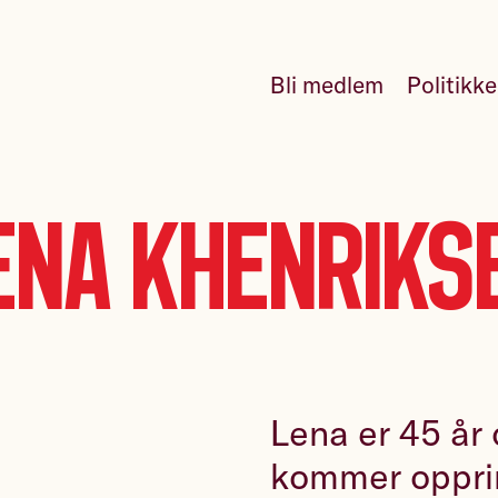
Bli medlem
Politikk
ena Khenriks
Lena er 45 år
kommer opprin