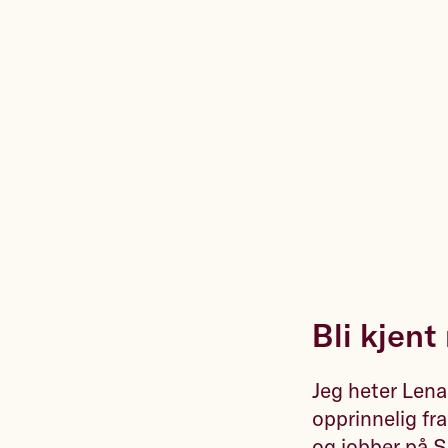
Bli kjen
Jeg heter Lena
opprinnelig fr
og jobber på Sa