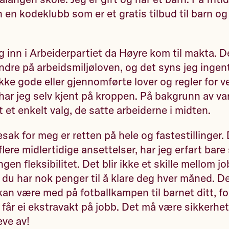
n en kodeklubb som er et gratis tilbud til barn og
 inn i Arbeiderpartiet da Høyre kom til makta. 
ndre på arbeidsmiljøloven, og det syns jeg ingen
kke gode eller gjennomførte lover og regler for v
 har jeg selv kjent på kroppen. På bakgrunn av va
t et enkelt valg, de satte arbeiderne i midten.
esak for meg er retten på hele og fastestillinger.
flere midlertidige ansettelser, har jeg erfart bare
gen fleksibilitet. Det blir ikke et skille mellom j
 du har nok penger til å klare deg hver måned. De
 kan være med på fotballkampen til barnet ditt, fo
 du får ei ekstravakt på jobb. Det må være sikkerhet
eve av!