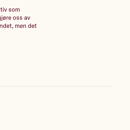
ktiv som
gjøre oss av
andet, men det