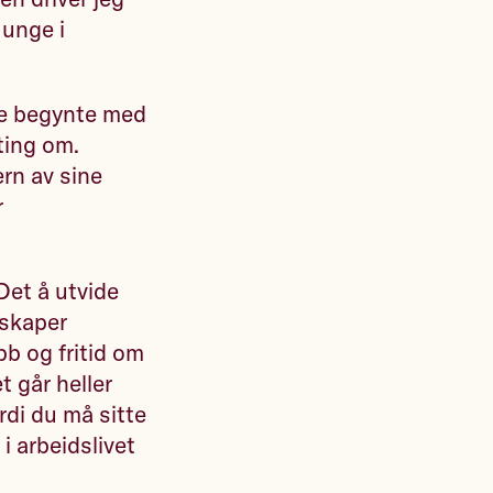
 unge i
De begynte med
ting om.
ern av sine
r
 Det å utvide
 skaper
obb og fritid om
t går heller
rdi du må sitte
 i arbeidslivet