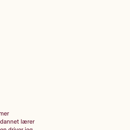
mmer
utdannet lærer
en driver jeg