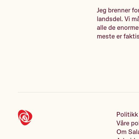
Jeg brenner fo
landsdel. Vi m
alle de enorme
meste er fakti
Politikk
Våre pol
Om Sala