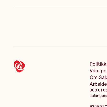
Ja, jeg 
andre pol
Politikk
Våre pol
Ved å gi 10000
Om Sala
kommunen jeg 
Arbeide
frivillig lagr
908 01 6
Les detaljert
salangen
Les Arbeiderp
9355 SJ