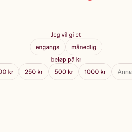
Jeg vil gi et
engangs
månedlig
beløp på kr
00 kr
250 kr
500 kr
1000 kr
ng på e-post