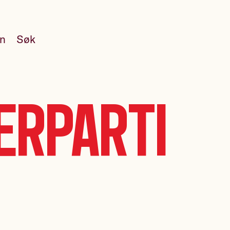
en
Søk
erparti