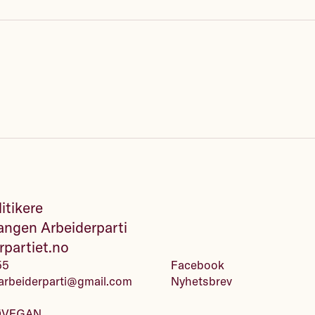
vil få oppdateringer på e-post fra Arbeiderpartiet, Jonas Gah
itikere.
Støtt Arbeiderpartiet
itikere
 kr eller mer til sammen i inneværende år, offentliggjøres 
ngen Arbeiderparti
bor i på en liste sammen med andre givere. Dersom jeg er
rpartiet.no
es giverstatistikk sammen med min tidligere registrerte infor
55
Facebook
e vilkår for betalingsløsningen Bambora
.
arbeiderparti@gmail.com
Nyhetsbrev
artiets personvernerklæring
.
ØVEGAN